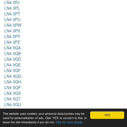
LN4 3PJ
LN4 3PL
LN4 3PT
LN4 3PU
LN4 3PW
LN4 3PX
LN4 3PY
LN4 3PZ
LN4 3QA
LN4 3QB
LN4 3QD
LN4 3QE
LN4 3QF
LN4 3QG
LN4 3QH
LN4 3QP
LN4 3QS
LN4 3QT
LN4 3QU
LN4 3QX
This website uses cookies; your personal data/cookies may be
YES
LN4 3QY
used for personalization of ads. Click 'YES' to consent to this, or
LN4 3QZ
leave the site immediately if you do not.
Click for more details