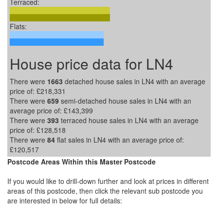
Terraced:
Flats:
House price data for LN4
There were
1663
detached house sales in LN4 with an average
price of:
£218,331
There were
659
semi-detached house sales in LN4 with an
average price of:
£143,399
There were
393
terraced house sales in LN4 with an average
price of:
£128,518
There were
84
flat sales in LN4 with an average price of:
£120,517
Postcode Areas Within this Master Postcode
If you would like to drill-down further and look at prices in different
areas of this postcode, then click the relevant sub postcode you
are interested in below for full details: